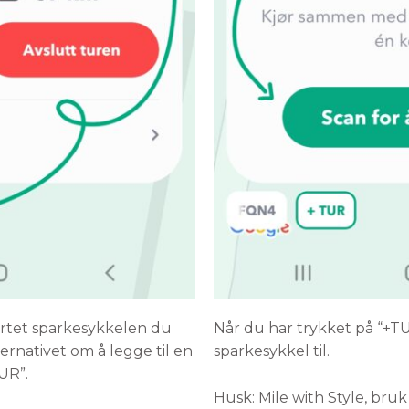
artet sparkesykkelen du
Når du har trykket på “+T
ernativet om å legge til en
sparkesykkel til.
TUR”.
Husk: Mile with Style, bruk