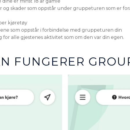
ne dine er minst 18 år gamle
er og skader som oppstår under gruppeturen som er forå
 per kjøretøy
iftene som oppstår i forbindelse med gruppeturen din
ig for alle gjestenes aktivitet som om den var din egen.
N FUNGERER GROUP