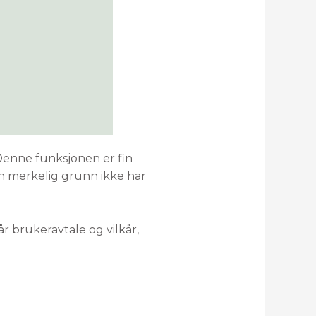
 Denne funksjonen er fin
en merkelig grunn ikke har
 brukeravtale og vilkår,