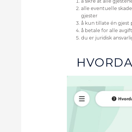
å sikre at alle gjeste
alle eventuelle skad
gjester
å kun tillate én gjest
å betale for alle avg
du er juridisk ansvarl
HVORDA